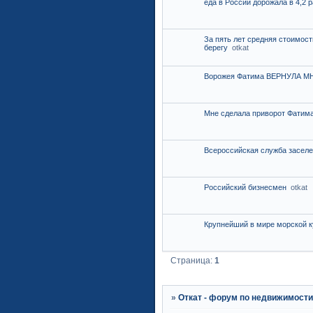
еда в России дорожала в 4,2 
За пять лет средняя стоимос
берегу
otkat
Ворожея Фатима ВЕРНУЛА 
Мне сделала приворот Фатима
Всероссийская служба засел
Российский бизнесмен
otkat
Крупнейший в мире морской к
Страница:
1
»
Откат - форум по недвижимост