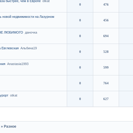
раза быстрее, чем в Европе
otkat
0
476
ть новой недвижимости на Лазурном
0
456
МНЕ ЛЮБИМОГО
даночка
0
694
 Евглевская
Альбина19
0
528
ения
Anastasia1993
0
599
0
764
урорт
otkat
0
627
и
»
Разное