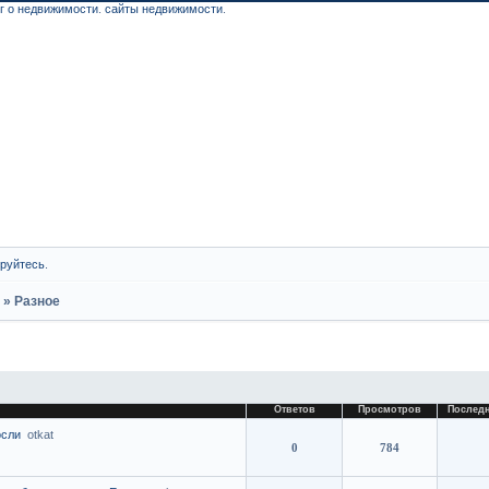
г о недвижимости
.
сайты недвижимости
.
Ф
ируйтесь
.
и
»
Разное
Ответов
Просмотров
Послед
осли
otkat
0
784