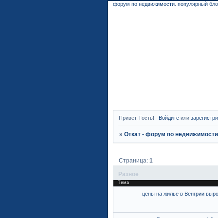
форум по недвижимости
.
популярный бло
Привет, Гость!
Войдите
или
зарегистр
»
Откат - форум по недвижимост
Страница:
1
Разное
Тема
цены на жилье в Венгрии выр