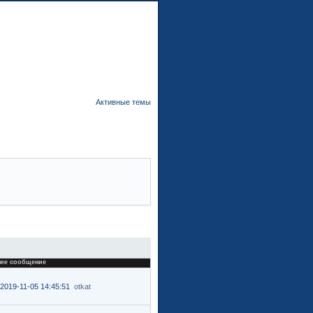
орум
Участники
Поиск
Регистрация
Войти
Активные темы
нее сообщение
2019-11-05 14:45:51
otkat