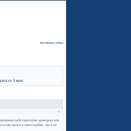
орум
Участники
Поиск
Регистрация
Войти
Активные темы
дита от 3 млн
1
дирования работодателем заемщика или
и как жилье в новостройке, так и на