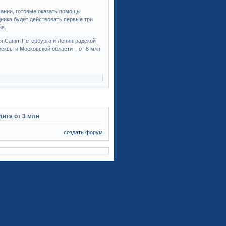
ании, готовые оказать помощь
ника будет действовать первые три
ия.
ля Санкт-Петербурга и Ленинградской
осквы и Московской области – от 8 млн
дита от 3 млн
создать форум