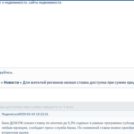
г о недвижимости
.
сайты недвижимости
.
Ф
ируйтесь
.
и
»
Новости
»
Для жителей регионов низкая ставка доступна при сумме кре
вка доступна при сумме кредита от 3 млн
Поделиться
2020-02-10 13:12:21
Банк ДОМ.РФ снизил ставку по ипотеке до 5,3% годовых в рамках программы субси
любым юрлицом, сообщает пресс-служба банка. По сниженной ставке можно приобрест
вторичном рынке.