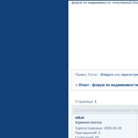
форум по недвижимости
.
популярный бло
Привет, Гость!
Войдите
или
зарегистр
»
Откат - форум по недвижимост
Страница:
1
Для жителей регионов низкая ста
otkat
Администратор
Зарегистрирован
: 2008-08-28
Приглашений:
0
Сообщений:
65