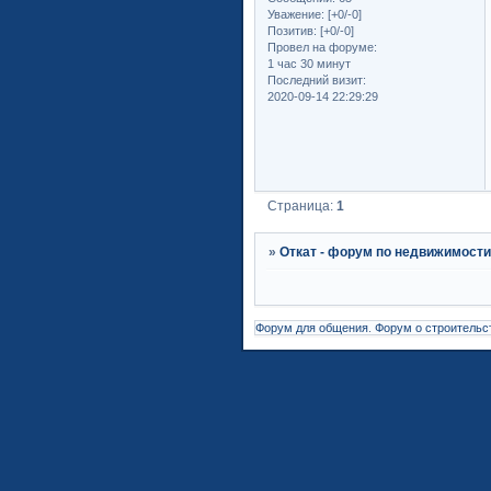
Уважение:
[+0/-0]
Позитив:
[+0/-0]
Провел на форуме:
1 час 30 минут
Последний визит:
2020-09-14 22:29:29
Страница:
1
»
Откат - форум по недвижимост
Форум для общения
.
Форум о строительс