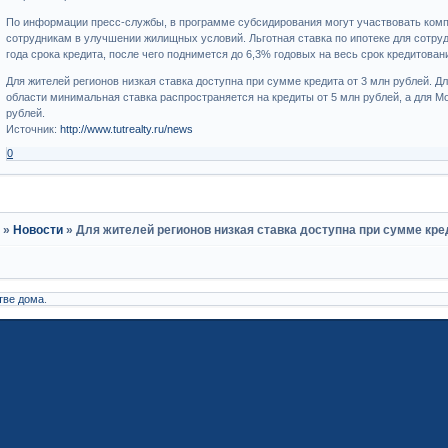
По информации пресс-службы, в программе субсидирования могут участвовать комп
сотрудникам в улучшении жилищных условий. Льготная ставка по ипотеке для сотруд
года срока кредита, после чего поднимется до 6,3% годовых на весь срок кредитован
Для жителей регионов низкая ставка доступна при сумме кредита от 3 млн рублей. Д
области минимальная ставка распространяется на кредиты от 5 млн рублей, а для М
рублей.
Источник:
http://www.tutrealty.ru/news
0
и
»
Новости
»
Для жителей регионов низкая ставка доступна при сумме кре
тве дома
.